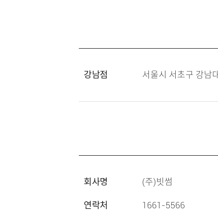
강남점
서울시 서초구 강남대로
회사명
(주)빗썸
연락처
1661-5566