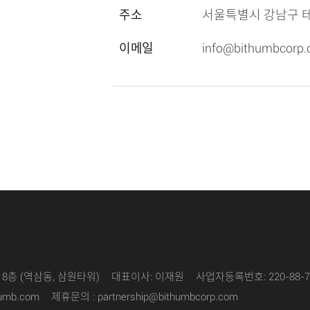
주소
서울특별시 강남구 테헤란
이메일
info@bithumbcorp
18층 (역삼동, 삼원타워)
대표이사: 이재원
사업자등록번호: 220-88-7
thumb.com
제휴문의 :
partnership@bithumbcorp.com