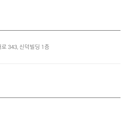
 343, 신덕빌딩 1층