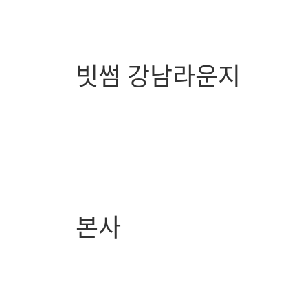
빗썸 강남라운지
본사