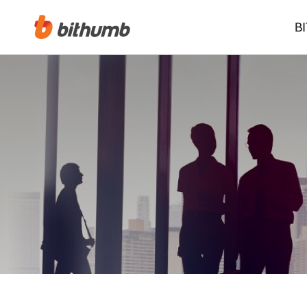
B
체명 : KB국민은행
체명 : CHAINALYSIS
체명 : 고려대학교 산학협력단
체명 : MyiD alliance
체명 : TradingView